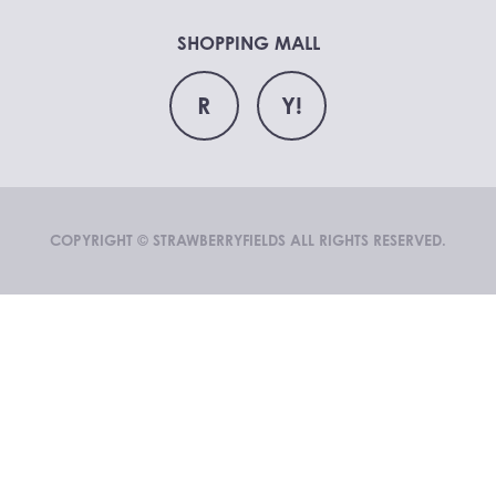
SHOPPING MALL
R
Y!
COPYRIGHT © STRAWBERRYFIELDS ALL RIGHTS RESERVED.