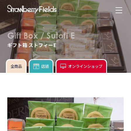
Gift Box / Sutofī E
ギフト箱 ストフィーE
全商品
店頭
オンラインショップ